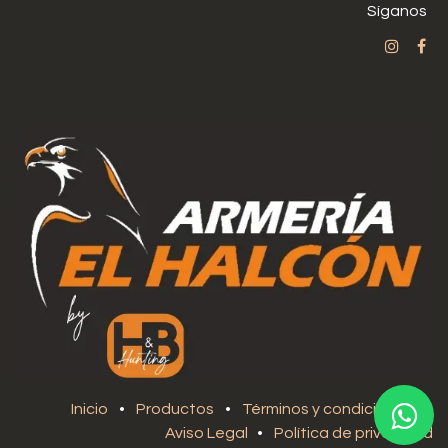
Síganos
Inicio
•
Productos
•
Términos y condiciones
•
Aviso Legal
•
Política de privacidad