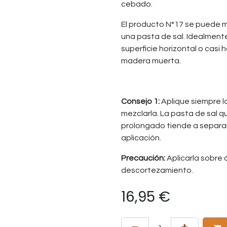
cebado.
El producto N°17 se puede 
una pasta de sal. Idealment
superficie horizontal o casi
madera muerta.
Consejo 1:
Aplique siempre 
mezclarla. La pasta de sal 
prolongado tiende a separa
aplicación.
Precaución:
Aplicarla sobre
descortezamiento.
16,95
€