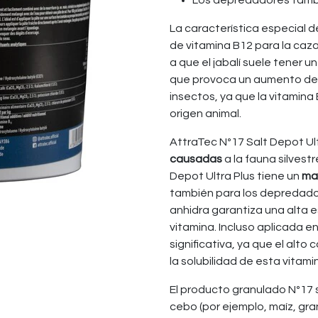
Los depredadores tambi
La característica especial d
de vitamina B12 para la caza
a que el jabalí suele tener un
que provoca un aumento de l
insectos, ya que la vitamina
origen animal.
AttraTec Nº17 Salt Depot Ul
causadas
a la fauna silvestr
Depot Ultra Plus tiene un
ma
también para los depredado
anhidra garantiza una alta 
vitamina. Incluso aplicada 
significativa, ya que el alt
la solubilidad de esta vitam
El producto granulado Nº17 
cebo (por ejemplo, maíz, gra