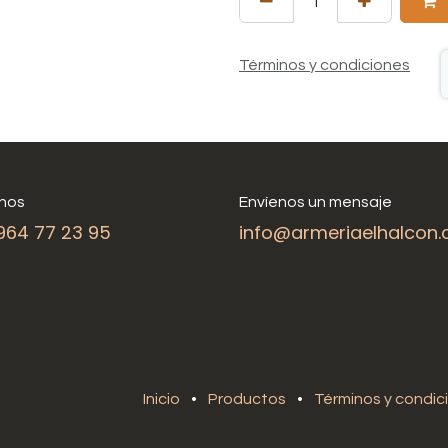
Términos y condiciones
nos
Envíenos un mensaje
964 77 23 95
info@armeriaelhalcon
Inicio
•
Productos
•
Términos y condic