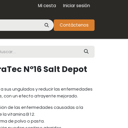
Mi cesta
Iniciar sesión
Contáctenos
raTec Nº16 Salt Depot
s a sus ungulados y reducir las enfermedades
re, con un efecto atrayente mejorado.
ción de las enfermedades causadas a la
 la vitamina B12.
orma de polvo o pasta.