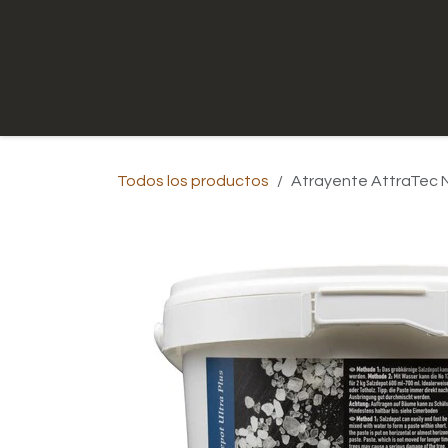
Ir al contenido
Inicio
Tienda
Contáctenos
Todos los productos
Atrayente AttraTec N