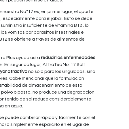
én pueden sentirse atraídos.
e nuestro Noº17 es, en primer lugar, el aporte
, especialmente para el jabalí. Esto se debe
 suministro insuficiente de vitamina B12 , lo
os vómitos por parásitos intestinales e
 B12 se obtiene a través de alimentos de
tra Plus ayuda así a
reducir las enfermedades
e . En segundo lugar, AttraTec No. 17 Salt
yor atractivo
no solo para los ungulados, sino
res. Cabe mencionar que la formulación
estabilidad de almacenamiento de esta
en polvo o pasta, no produce una degradación
o contenido de sal reduce considerablemente
ina en agua.
se puede combinar rápida y fácilmente con el
no) o simplemente esparcirlo en el lugar de