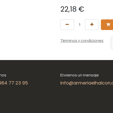
22,18
€
Términos y condiciones
nos
Envíenos un mensaje
964 77 23 95
info@armeriaelhalcon