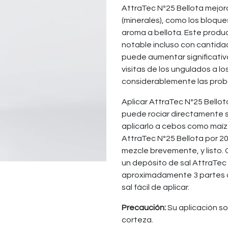
AttraTec Nº25 Bellota mejora
(minerales), como los bloques
aroma a bellota. Este prod
notable incluso con cantida
puede aumentar significativa
visitas de los ungulados a lo
considerablemente las proba
Aplicar AttraTec Nº25 Bellota
puede rociar directamente so
aplicarlo a cebos como maíz
AttraTec Nº25 Bellota por 2
mezcle brevemente, y listo. 
un depósito de sal AttraTec 
aproximadamente 3 partes d
sal fácil de aplicar.
Precaución:
Su aplicación s
corteza.