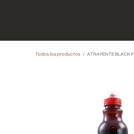
Ir al contenido
Inicio
Tienda
Contáctenos
Todos los productos
ATRAYENTE BLACK FI