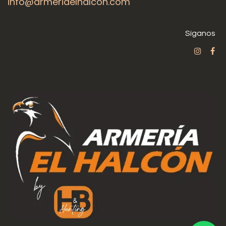
info@armeriaelhalcon.com
Síganos