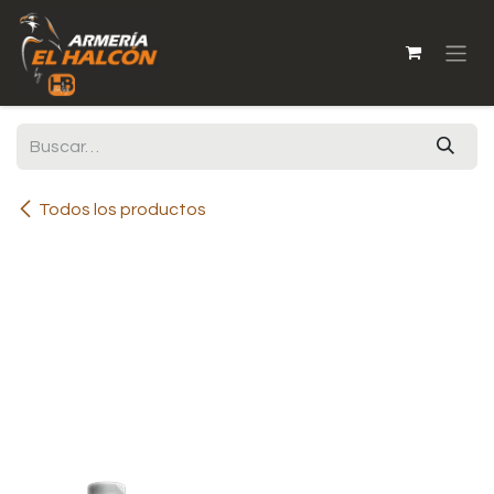
Ir al contenido
Todos los productos