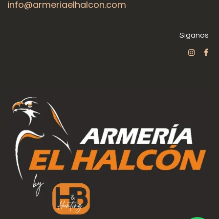
info@armeriaelhalcon.com
Síganos