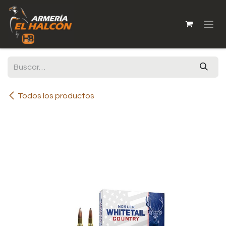
Ir al contenido
Todos los productos