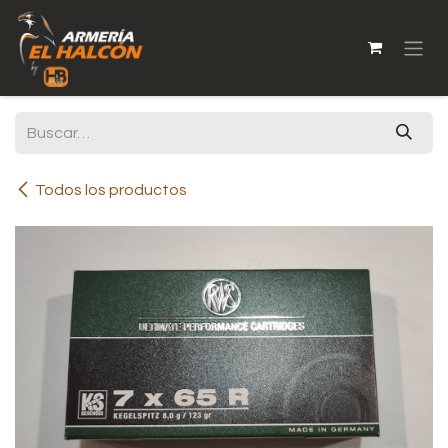
Ir al contenido
Todos los productos