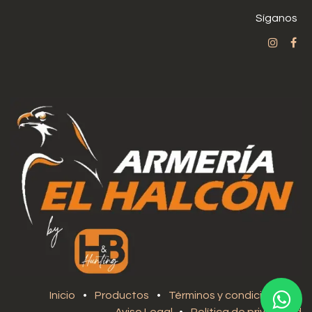
Síganos
Inicio
•
Productos
•
Términos y condiciones
•
Aviso Legal
•
Política de privacidad