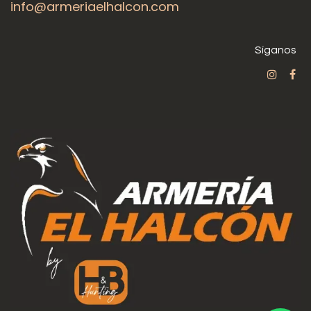
info@armeriaelhalcon.com
Síganos