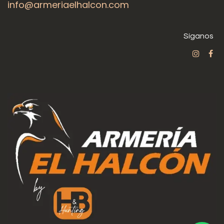
info@armeriaelhalcon.com
Síganos