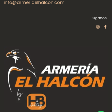
info@armeriaelhalcon.com
Síganos