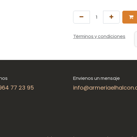
Términos y condiciones
nos
Envíenos un mensaje
964 77 23 95
info@armeriaelhalcon