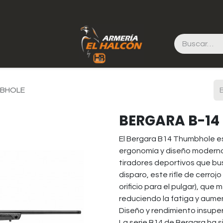
MBHOLE
BERGARA B-1
El Bergara B14 Thumbhole es
ergonomía y diseño moderno
tiradores deportivos que b
disparo, este rifle de cerro
orificio para el pulgar), que 
reduciendo la fatiga y aumen
Diseño y rendimiento insupe
La serie B14 de Bergara ha si