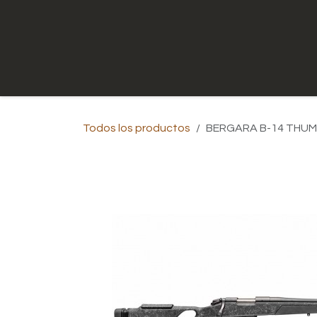
Ir al contenido
Inicio
Tienda
Contáctenos
Todos los productos
BERGARA B-14 THU