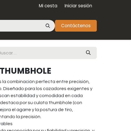
Mi cesta
Iniciar sesión
Contáctenos
4 THUMBHOLE
 la combinación perfecta entre precisión,
. Diseñado para los cazadores exigentes y
uscan estabilidad y comodidad en cada
jo destaca por su culata thumbhole (con
mejora el agarre y la postura de tiro,
tando la precisión.
rables
do reconocida por su fiabilidad y precisión, y