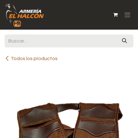
Ir al contenido
Todos los productos