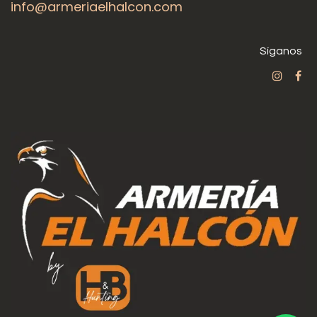
info@armeriaelhalcon.com
Síganos