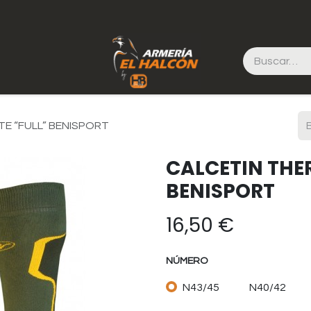
E “FULL” BENISPORT
CALCETIN THE
BENISPORT
16,50
€
NÚMERO
N43/45
N40/42