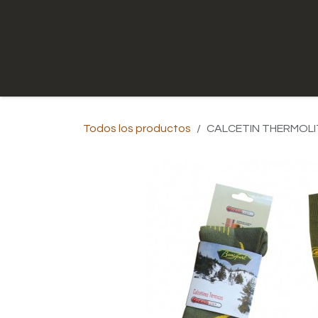
Ir al contenido
Inicio
Tienda
Contáctenos
Todos los productos
CALCETIN THERMOLIT