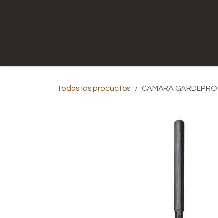
Ir al contenido
Inicio
Tienda
Contáctenos
Todos los productos
CAMARA GARDEPRO 