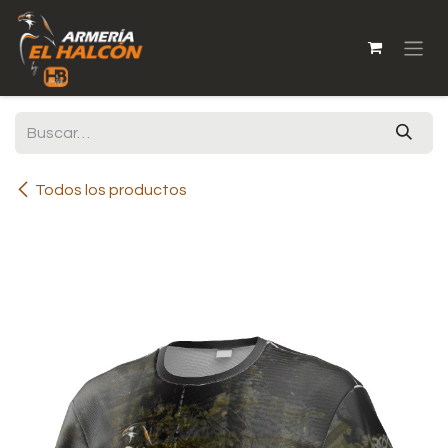
Ir al contenido
Todos los productos