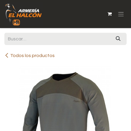
Ir al contenido
Todos los productos