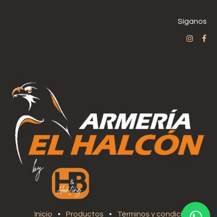
Síganos
Inicio
•
Productos
•
Términos y condiciones
•