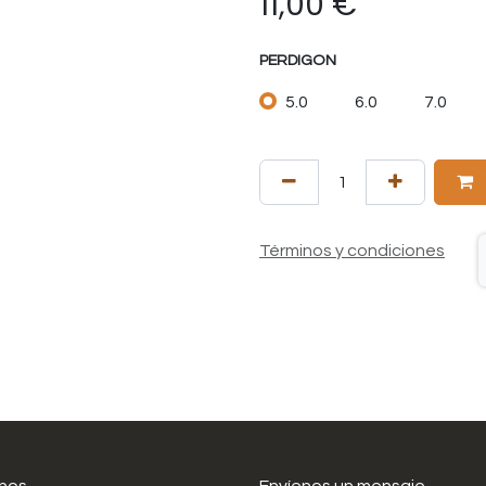
11,00
€
PERDIGON
5.0
6.0
7.0
Términos y condiciones
nos
Envíenos un mensaje