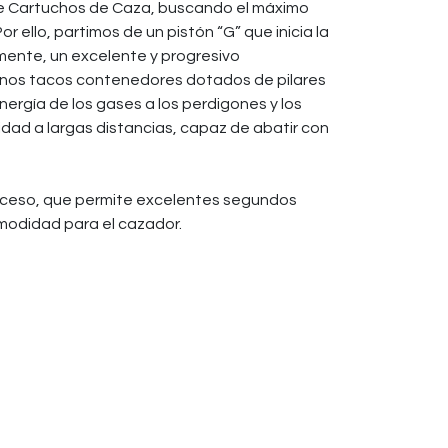
de Cartuchos de Caza, buscando el máximo
or ello, partimos de un pistón “G” que inicia la
mente, un excelente y progresivo
unos tacos contenedores dotados de pilares
nergía de los gases a los perdigones y los
dad a largas distancias, capaz de abatir con
roceso, que permite excelentes segundos
comodidad para el cazador.