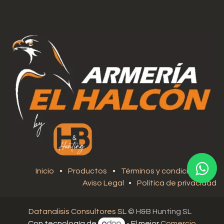
Inicio
•
Productos
•
Términos y condiciones
•
Aviso Legal
•
Política de privacidad
Datanalisis Consultores SL
© H&B Hunting SL
Con tecnología de
- El mejor
Comercio