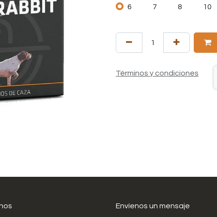
6
7
8
10
Términos y condiciones
nos
Envíenos un mensaje