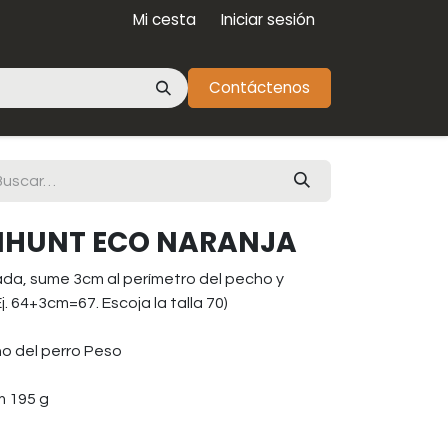
Mi cesta
Iniciar sesión
Contáctenos
IHUNT ECO NARANJA
ada, sume 3cm al perímetro del pecho y
j. 64+3cm=67. Escoja la talla 70)
ho del perro Peso
m 195 g