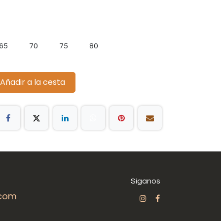
65
70
75
80
Añadir a la cesta
Síganos
.com