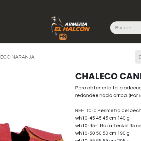
 ECO NARANJA
CHALECO CAN
Para obtener la talla adecu
redondee hacia arriba. (Por E
REF. Talla Perímetro del pec
wh10-45 45 45 cm 140 g
wh10-45-t Raza Teckel 45 c
wh10-50 50 50 cm 190 g
wh10-55 55 55 cm 205 g