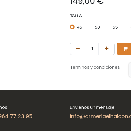
149,00
€
TALLA
45
50
55
Términos y condiciones
nos
Envíenos un mensaje
964 77 23 95
info@armeriaelhalcon