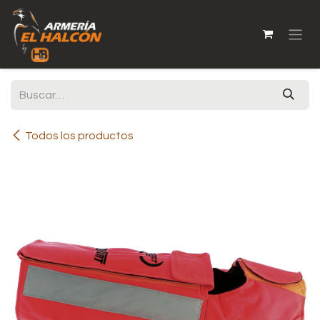
Ir al contenido
Todos los productos