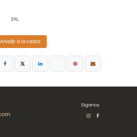
2XL
Añadir a la cesta
Síganos
.com