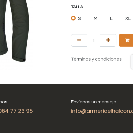
TALLA
S
M
L
XL
Términos y condiciones
nos
Envíenos un mensaje
964 77 23 95
info@armeriaelhalcon