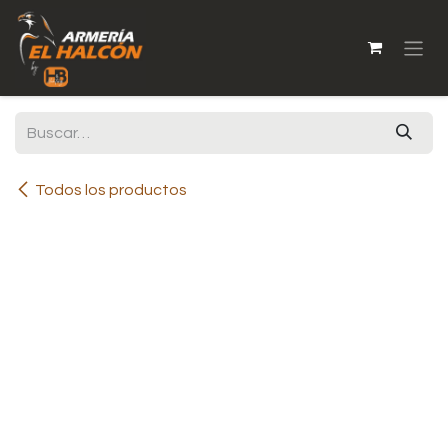
Ir al contenido
Todos los productos