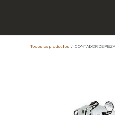
Ir al contenido
Inicio
Tienda
Contáctenos
Todos los productos
CONTADOR DE PIEZ