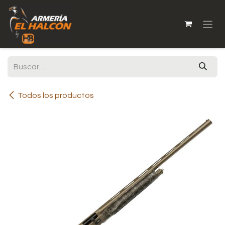
Ir al contenido
Todos los productos