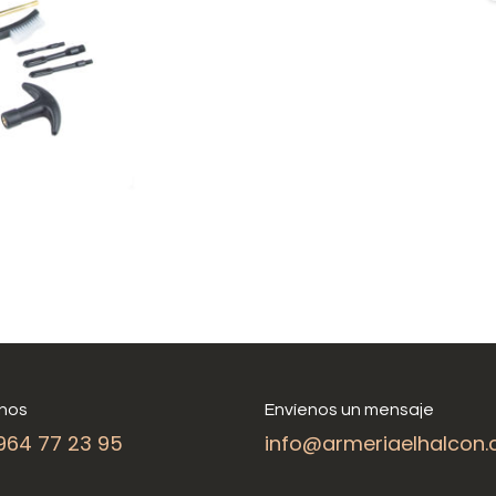
nos
Envíenos un mensaje
964 77 23 95
info@armeriaelhalcon