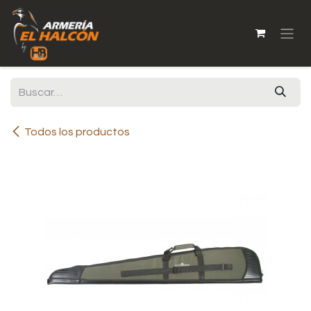
Ir al contenido
Todos los productos