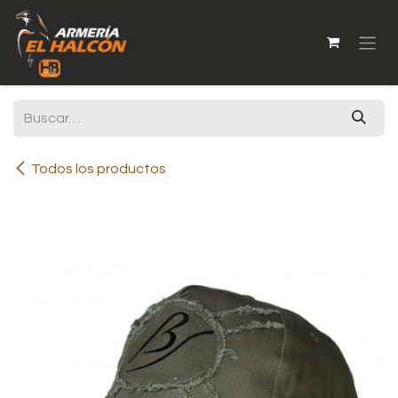
Ir al contenido
Todos los productos