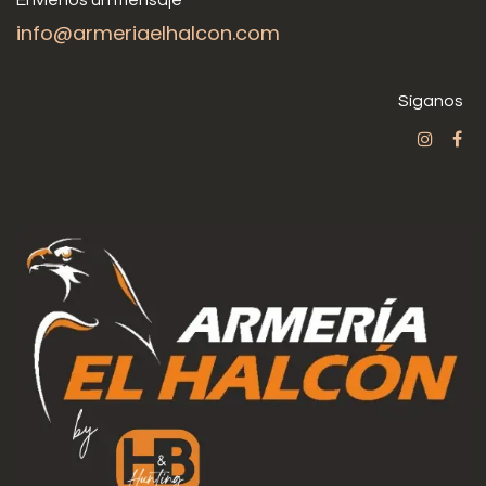
info@armeriaelhalcon.com
Síganos