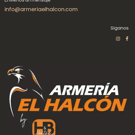
info@armeriaelhalcon.com
Síganos