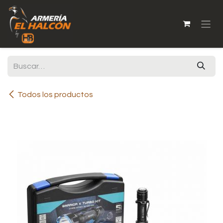
Ir al contenido
Todos los productos