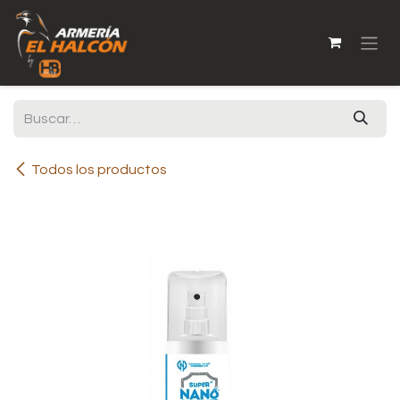
Ir al contenido
Todos los productos