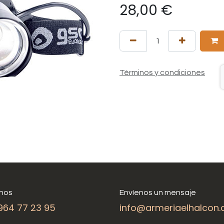
28,00
€
Términos y condiciones
nos
Envíenos un mensaje
964 77 23 95
info@armeriaelhalcon