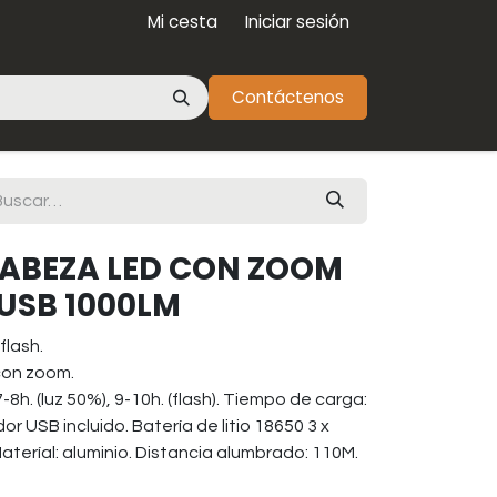
Mi cesta
Iniciar sesión
Contáctenos
CABEZA LED CON ZOOM
USB 1000LM
flash.
con zoom.
7-8h. (luz 50%), 9-10h. (flash). Tiempo de carga:
r USB incluido. Batería de litio 18650 3 x
teríal: aluminio. Distancia alumbrado: 110M.