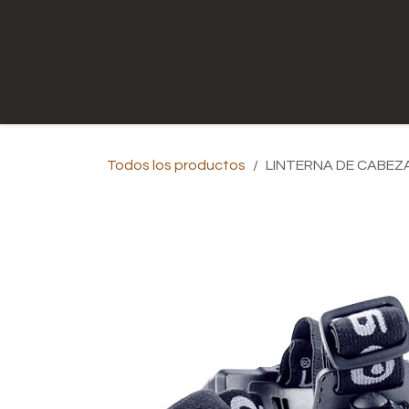
Ir al contenido
Inicio
Tienda
Contáctenos
Todos los productos
LINTERNA DE CABEZ