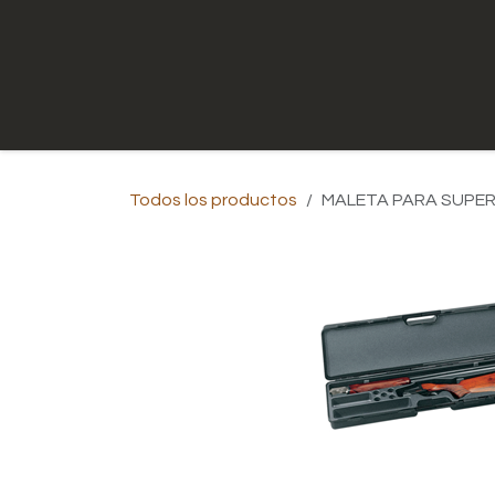
Ir al contenido
Inicio
Tienda
Contáctenos
Todos los productos
MALETA PARA SUPE