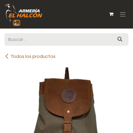
Ir al contenido
Todos los productos