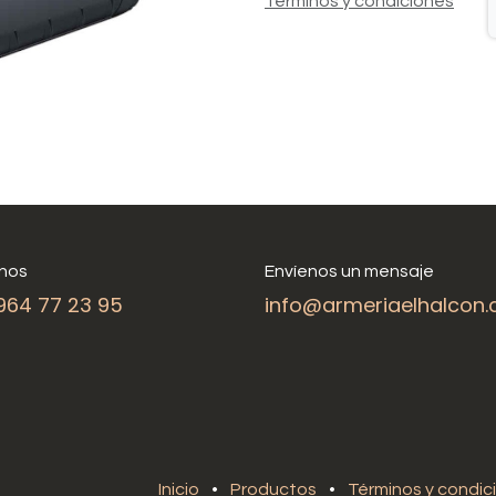
Términos y condiciones
nos
Envíenos un mensaje
964 77 23 95
info@armeriaelhalcon
Inicio
•
Productos
•
Términos y condic