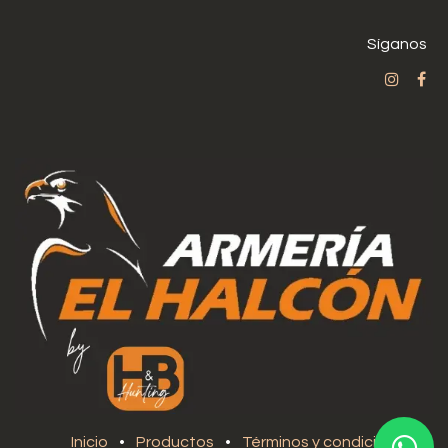
Síganos
Inicio
•
Productos
•
Términos y condiciones
•