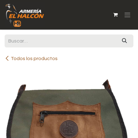
Ir al contenido
Todos los productos