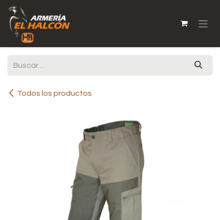
Ir al contenido
Todos los productos