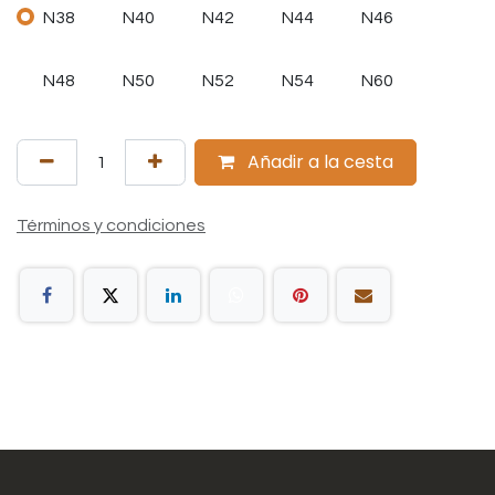
N38
N40
N42
N44
N46
N48
N50
N52
N54
N60
Añadir a la cesta
Términos y condiciones