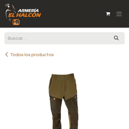
Ir al contenido
Todos los productos