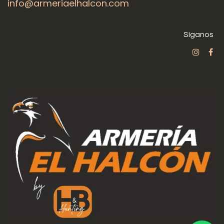
info@armeriaelhalcon.com
Síganos