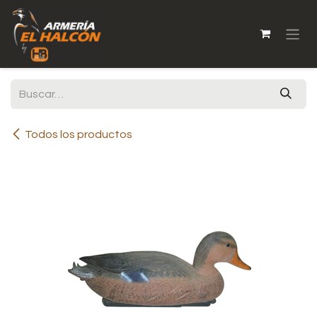
Ir al contenido
Todos los productos