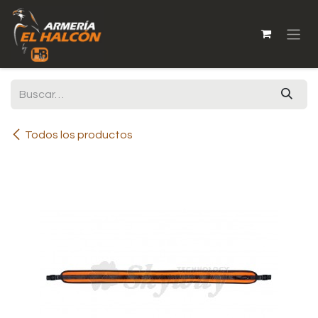
Ir al contenido
Todos los productos