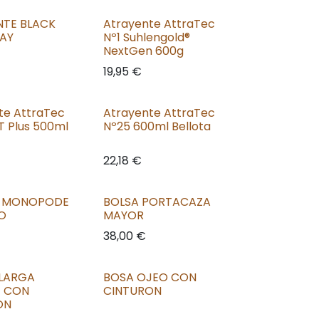
NTE BLACK
Atrayente AttraTec
RAY
Nº1 Suhlengold®
NextGen 600g
19,95
€
te AttraTec
Atrayente AttraTec
T Plus 500ml
Nº25 600ml Bellota
22,18
€
 MONOPODE
BOLSA PORTACAZA
RO
MAYOR
38,00
€
 LARGA
BOSA OJEO CON
E CON
CINTURON
ON