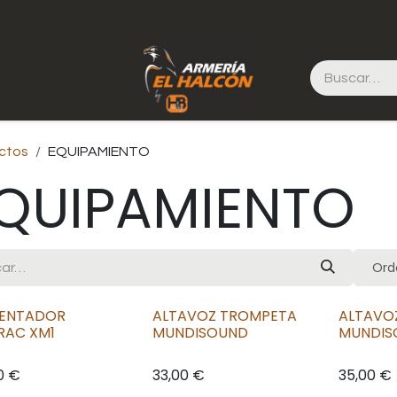
ctos
EQUIPAMIENTO
QUIPAMIENTO
Ord
MENTADOR
ALTAVOZ TROMPETA
ALTAVO
RAC XM1
MUNDISOUND
MUNDIS
0
€
33,00
€
35,00
€