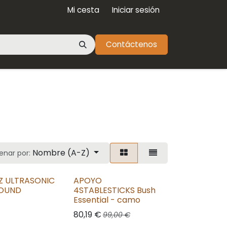
Mi cesta
Iniciar sesión
Contáctenos
Nombre (A-Z)
enar por:
Z ULTRASONIC
APOYO
OUND
4STABLESTICKS Bush
Essential - camo
80,19
€
99,00
€