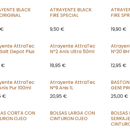
AYENTE BLACK
ATRAYENTE BLACK
ATRAYE
 ORIGINAL
FIRE SPECIAL
FIRE SP
€
9,50
€
19,90
€
yente AttraTec
Atrayente AttraTec
Atrayen
 Salt Depot Plus
Nº2 Anís Ultra 50ml
Nº20 BH
€
18,95
€
12,95
€
yente AttraTec
Atrayente AttraTec
BASTON
Anís Pur 100ml
Nº9 Anis 1L
GEN1 P
5
€
20,95
€
25,00
€
SAS CORTA CON
BOLSAS LARGA CON
BOLSAS
TURON OJEO
CINTURON OJEO
SERRAJ
CINTUR