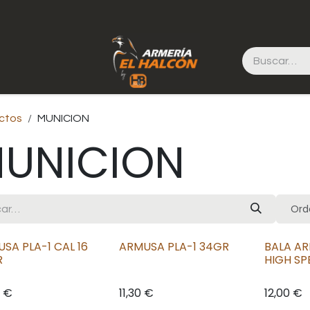
ctos
MUNICION
UNICION
Ord
SA PLA-1 CAL 16
ARMUSA PLA-1 34GR
BALA AR
R
HIGH SP
€
11,30
€
12,00
€