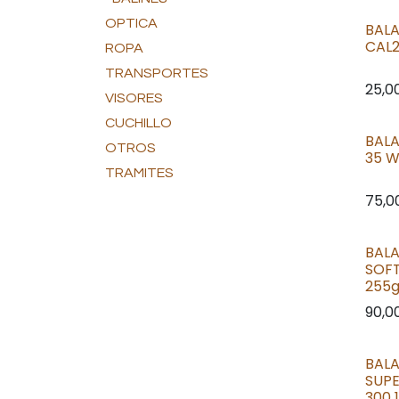
OPTICA
BALA
CAL
ROPA
TRANSPORTES
25,0
VISORES
CUCHILLO
BALA
OTROS
35 W
TRAMITES
75,0
BAL
SOFT
255g
90,0
BAL
SUP
300 