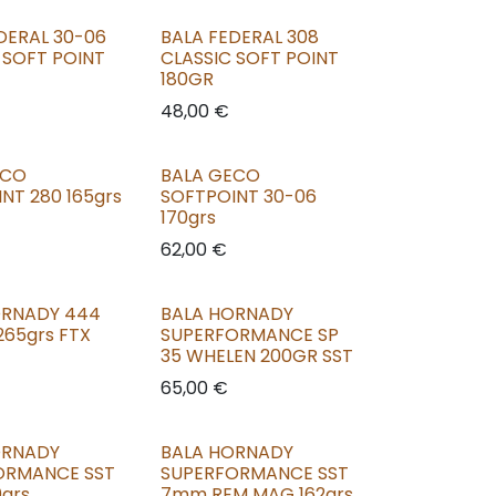
DERAL 30-06
BALA FEDERAL 308
 SOFT POINT
CLASSIC SOFT POINT
180GR
48,00
€
ECO
BALA GECO
NT 280 165grs
SOFTPOINT 30-06
170grs
62,00
€
ORNADY 444
BALA HORNADY
265grs FTX
SUPERFORMANCE SP
35 WHELEN 200GR SST
65,00
€
ORNADY
BALA HORNADY
ORMANCE SST
SUPERFORMANCE SST
0grs
7mm REM MAG 162grs