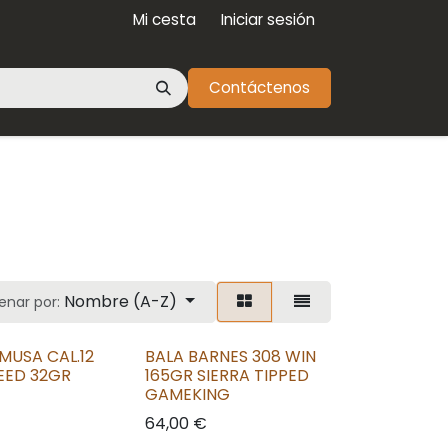
Mi cesta
Iniciar sesión
Contáctenos
Nombre (A-Z)
enar por:
MUSA CAL.12
BALA BARNES 308 WIN
EED 32GR
165GR SIERRA TIPPED
GAMEKING
64,00
€