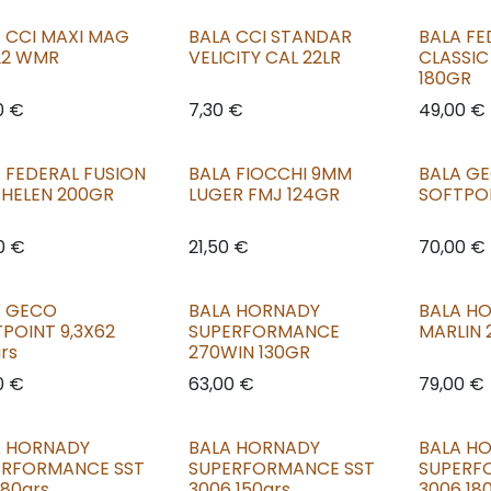
 CCI MAXI MAG
BALA CCI STANDAR
BALA FE
22 WMR
VELICITY CAL 22LR
CLASSIC
180GR
0
€
7,30
€
49,00
€
 FEDERAL FUSION
BALA FIOCCHI 9MM
BALA G
HELEN 200GR
LUGER FMJ 124GR
SOFTPOI
0
€
21,50
€
70,00
€
A GECO
BALA HORNADY
BALA H
POINT 9,3X62
SUPERFORMANCE
MARLIN 
rs
270WIN 130GR
0
€
63,00
€
79,00
€
A HORNADY
BALA HORNADY
BALA H
ERFORMANCE SST
SUPERFORMANCE SST
SUPERF
180grs
3006 150grs
3006 18