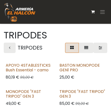
Ir al contenido
TRIPODES
TRIPODES
APOYO 4STABLESTICKS
BASTON MONOPODE
Bush Essential - camo
GEN1 PRO
80,19
€
25,00
€
99,00
€
MONOPODE "FAST
TRIPODE "FAST TRIPOD"
TRIPOD" GEN 3
GEN 3
49,00
€
85,00
€
99,00
€