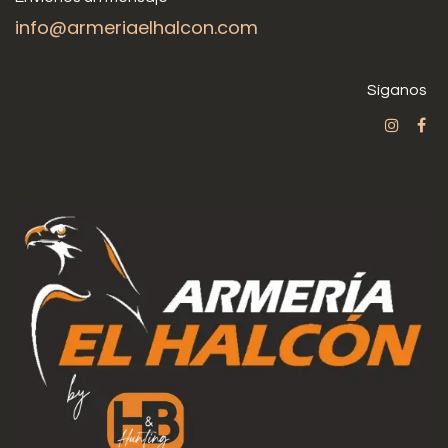
info@armeriaelhalcon.com
Síganos