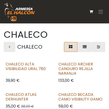
Ir al contenido
CHALECO
CHALECO
CHALECO ALTA
CHALECO ARCHER
VISIBILIDAD URAL 780
CANGURO REJILLA
NARANJA
39,90
€
133,00
€
CHALECO ATLAS
CHALECO BECADA
DERHUNTER
CAMO VISIBILITY GAMO
35,00
€
59,00
€
38,00
€