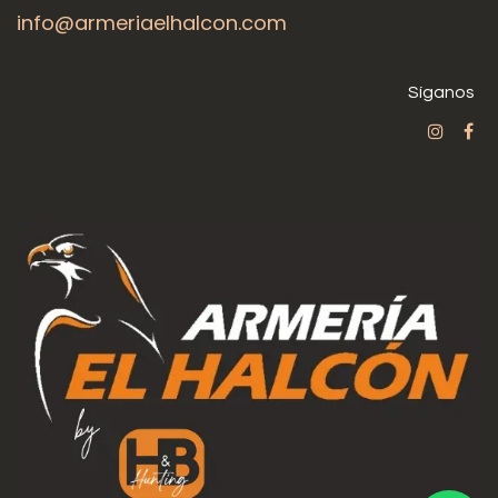
info@armeriaelhalcon.com
Síganos